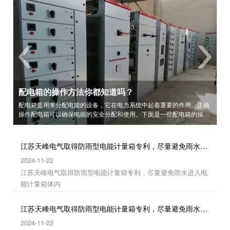
电力二次微机保护行业的发展趋势
配电箱的操作方法你都知道吗？
江苏天峰电气取得防雨型电能计量箱专利，尽量避免雨水进入电能计量箱体内
江苏天峰电气取得防雨型电能计量箱专利，尽量避免雨水进入电能计量箱体内
随着电气行业的不断发展和进步，现在自动化控制部分已经普遍使用微
江苏天峰电气取得防雨型电能计量箱专利，尽量避免雨水进入电能计量
江苏天峰电气取得防雨型电能计量箱专利，尽量避免雨水进入电能计量
配电箱是用来分配电能的设备，它在电力系统中起着重要的作用。正确
机保护装置来替代传统的继电器，从行业的发展趋势来看，微机保护装
箱体内
箱体内
操作配电箱可以确保电能的安全分配和使用。下面是一些配电箱的操作
置是未来市场的必然，微机保护装置必然会取代传统的继电保护，成为
方法。
现在电气配电二次部分的主动，低压微机保护装置产品线也会越来越完
善。
江苏天峰电气取得防雨型电能计量箱专利，尽量避免雨水进入电能计量箱体内
2024-11-22
江苏天峰电气取得防雨型电能计量箱专利，尽量避免雨水进入电
能计量箱体内
江苏天峰电气取得防雨型电能计量箱专利，尽量避免雨水进入电能计量箱体内
2024-11-22