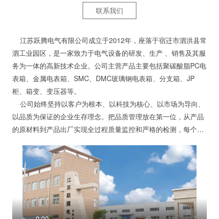
联系我们
江苏跃腾电气有限公司成立于2012年，座落于宿迁市泗洪县常
泗工业园区，是一家致力于电气设备的研发、生产 、销售及其服
务为一体的高新技术企业。公司主营产品主要包括聚碳酸脂PC电
表箱、金属电表箱、SMC、DMC玻璃钢电表箱、分支箱、JP
柜、箱变、变压器等。
公司始终坚持以客户为根本、以科技为核心、以市场为导向、
以品质为保证的企业生存理念。把品质管理放在第一位，从产品
的原材料到产品出厂实现全过程质量监控和严格的检测，每个环
节都实行责任到人。目前，公司通过了国家3C认证、ISO9001的
质量管理体系认证、职业健康安全体系认证、环境管理体系认
证。除此之外，公司先后荣获了AAA级信用企业、高新技术企
业、科技创新先进企业、三星级上云企业、宿迁市瞪羚企业、专
精特新中小企业、提档进位先进企业等荣誉。
未来，公司将坚持以人为本，诚信经营，以市场为导向，追求
科技领先，广聚精英，打造一支专家型的技术和管理人员队伍，