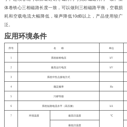
体卷铁心三相磁路长度一致，可以做到三相磁路平衡，空载损
耗和空载电流大幅降低，噪声降低10dB以上，产品使用较广
泛。
应用环境条件
序号
名 称
单位
1
系统标称电压
kV
2
最高运行电压
kV
3
系统中性点接地方式
4
额定频率
Hz
5
污秽等级
6
系统短路电流水平（高压侧）
kA
7
环境温度
最高日温度
℃
最低日温度