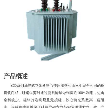
产品概述
S20系列油浸式立体卷铁心变压器铁心由三个完全相同的框
拼装而成，硅钢纵剪时通过套裁能够做到将近100%利用，边角
余料较少。硅钢片卷绕紧且无接缝，铁心填充系数高，磁阻
小。连续卷绕可以保证硅钢导磁方向与实际磁通方向一致。立