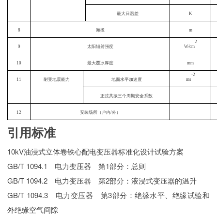
最大日温差
K
8
海拔
m
2
9
太阳辐射强度
W∕cm
10
最大覆冰厚度
mm
-2
11
耐受地震能力
地面水平加速度
ms
正弦共振三个周期安全系数
12
安装场所（户内
/外）
引用标准
10kV油浸式立体卷铁心配电变压器标准化设计试验方案
GB/T 1094.1 电力变压器 第1部分：总则
GB/T 1094.2 电力变压器 第2部分：液浸式变压器的温升
GB/T 1094.3 电力变压器 第3部分：绝缘水平、绝缘试验和
外绝缘空气间隙